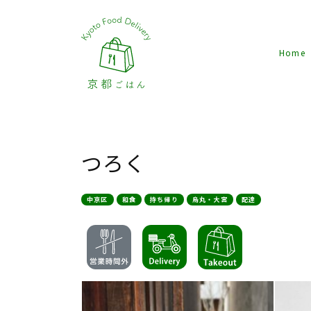
Home
つろく
中京区
和食
持ち帰り
烏丸・大宮
配達