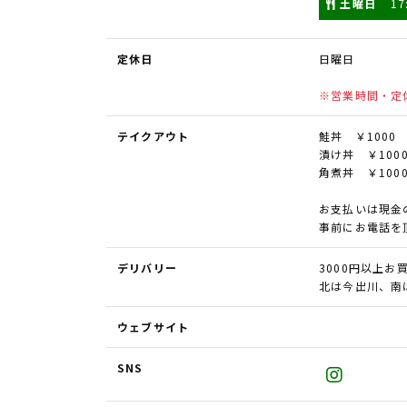
土曜日
17
定休日
日曜日
※営業時間・定
テイクアウト
鮭丼 ￥1000
漬け丼 ￥100
角煮丼 ￥100
お支払いは現金
事前にお電話を
デリバリー
3000円以上
北は今出川、南
ウェブサイト
SNS