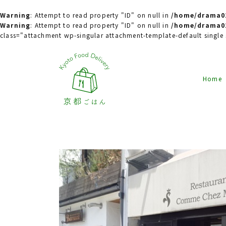
Warning
: Attempt to read property "ID" on null in
/home/drama02
Warning
: Attempt to read property "ID" on null in
/home/drama02
class="attachment wp-singular attachment-template-default singl
Home