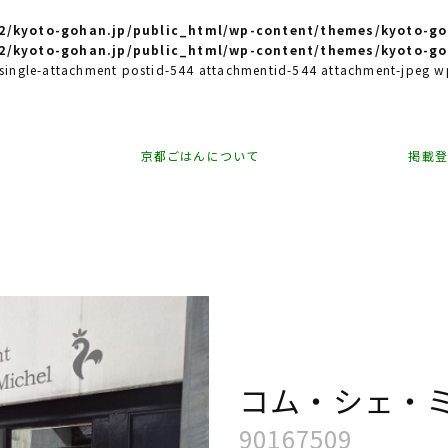
/kyoto-gohan.jp/public_html/wp-content/themes/kyoto-go
/kyoto-gohan.jp/public_html/wp-content/themes/kyoto-go
e single-attachment postid-544 attachmentid-544 attachment-jpeg
京都ごはんについて
掲載
コム・シェ・
90167509