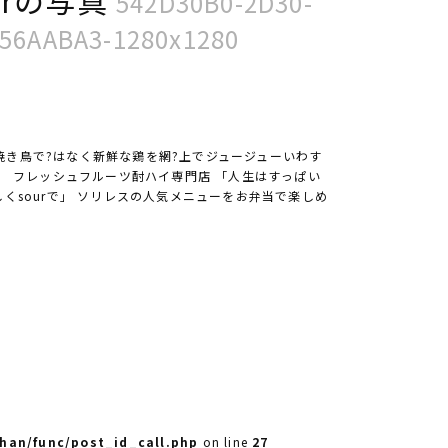
542D30B0-2D30-
056AABA3-1280x1280
焼き鳥で?はなく新鮮な鶏を網?上でジュージューいわす
寺町 フレッシュフルーツ酎ハイ専門店 「人生はすっぱい
しくsourで」 ソリレスの人気メニューをお弁当で楽しめ
han/func/post_id_call.php
on line
27