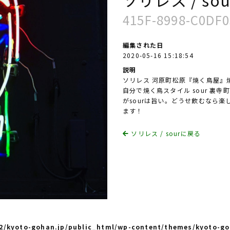
415F-8998-C0DF
編集された日
2020-05-16 15:18:54
説明
ソリレス 河原町松原『焼く鳥屋』
自分で焼く鳥スタイル sour 裏
がsourは旨い。どうせ飲むなら楽
ます！
ソリレス / sourに戻る
/kyoto-gohan.jp/public_html/wp-content/themes/kyoto-go