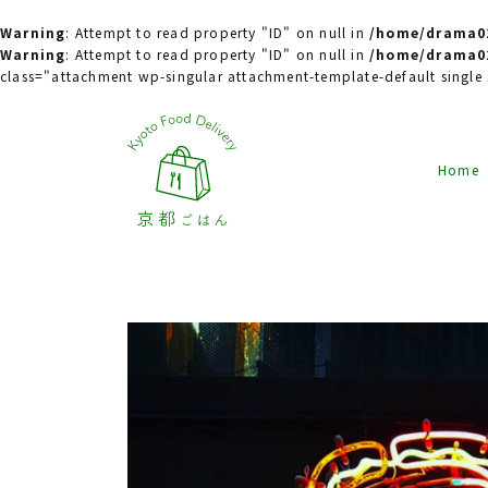
Warning
: Attempt to read property "ID" on null in
/home/drama02
Warning
: Attempt to read property "ID" on null in
/home/drama02
class="attachment wp-singular attachment-template-default singl
Home