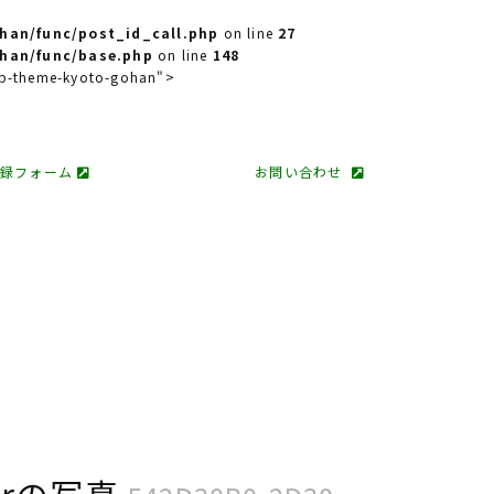
han/func/post_id_call.php
on line
27
han/func/base.php
on line
148
 wp-theme-kyoto-gohan">
登録フォーム
お問い合わせ
urの写真