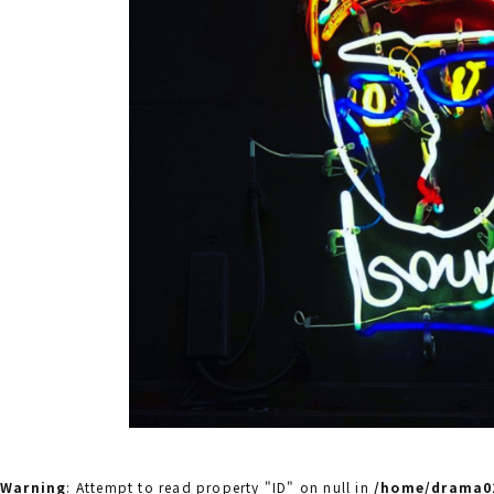
Warning
: Attempt to read property "ID" on null in
/home/drama02