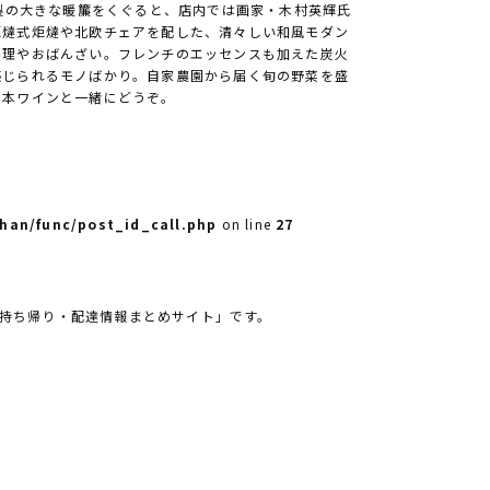
U製の大きな暖簾をくぐると、店内では画家・木村英輝氏
炬燵式炬燵や北欧チェアを配した、清々しい和風モダン
料理やおばんざい。フレンチのエッセンスも加えた炭火
感じられるモノばかり。自家農園から届く旬の野菜を盛
日本ワインと一緒にどうぞ。
han/func/post_id_call.php
on line
27
「持ち帰り・配達情報まとめサイト」です。