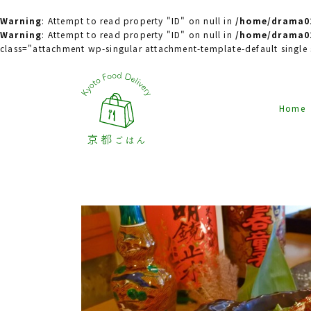
Warning
: Attempt to read property "ID" on null in
/home/drama02
Warning
: Attempt to read property "ID" on null in
/home/drama02
class="attachment wp-singular attachment-template-default singl
Home