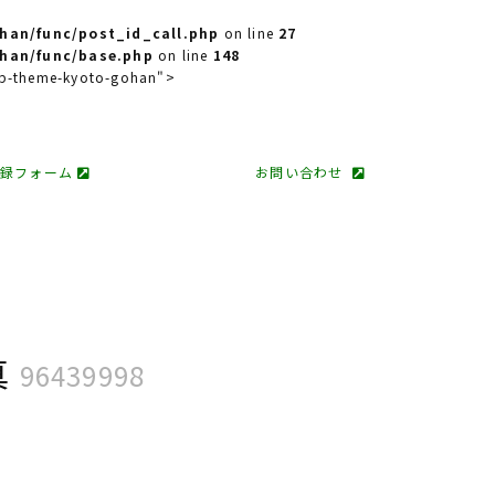
han/func/post_id_call.php
on line
27
han/func/base.php
on line
148
 wp-theme-kyoto-gohan">
登録フォーム
お問い合わせ
真
96439998