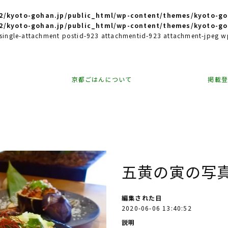
/kyoto-gohan.jp/public_html/wp-content/themes/kyoto-go
/kyoto-gohan.jp/public_html/wp-content/themes/kyoto-go
e single-attachment postid-923 attachmentid-923 attachment-jpeg
京都ごはんについて
掲載
五黄の寅の写
編集された日
2020-06-06 13:40:52
説明