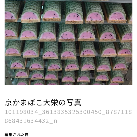
京かまぼこ大栄の写真
101198034_3613835325300450_8787118
868431634432_n
編集された日