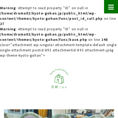
Warning
: Attempt to read property "ID" on null in
/home/drama02/kyoto-gohan.jp/public_html/wp-
content/themes/kyoto-gohan/func/post_id_call.php
on line
27
Warning
: Attempt to read property "ID" on null in
/home/drama02/kyoto-gohan.jp/public_html/wp-
content/themes/kyoto-gohan/func/base.php
on line
148
class="attachment wp-singular attachment-template-default single
single-attachment postid-893 attachmentid-893 attachment-jpeg
wp-theme-kyoto-gohan">