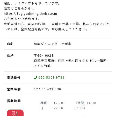
宅配、テイクアウトもやっています。
注文はこちらから↓
https://togiyadining.thebase.in
お弁当もやり始めます。
京都以外の方、当店の名物、白味噌の豆乳モツ鍋、私んちのまるごと
トマトは、全国配送可能です。ぜひ購入してください。
店名
旬菜ダイニング 十祇家
住所
〒604-0923
京都府京都市中京区上樵木町４９６ ビル一階西
アイル竹嶋
電話番号
050-5303-9789
営業時間
12：00～22：30
営業時間
月曜
12:00 -
（休憩: 14:30 -
日
22:30
17:00）