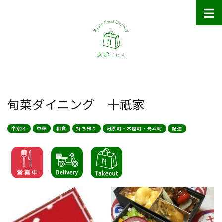
旬菜ダイニング 十祇家
中京区
中華
和食
持ち帰り
河原町・木屋町・先斗町
配達