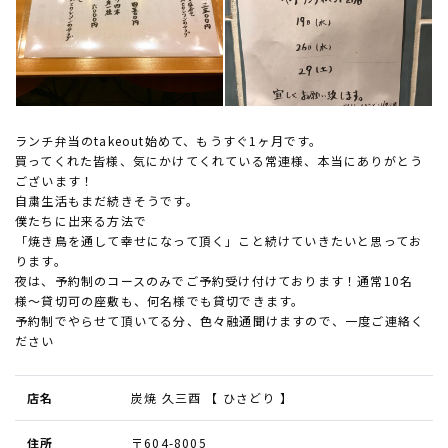
ランチ弁当のtakeout始めて、もうすぐ1ヶ月です。
買ってくれた皆様、気にかけてくれている常連様、本当にありがとう
ございます！
自粛生活もまだ続きそうです。
僕たちに出来る方法で
「焼き鳥を通して幸せになって頂く」こと続けていきたいと思ってお
ります。
夜は、予約制のコースのみでご予約受け付けております！通常10名
様〜貸切可の座敷も、何名様でも貸切できます。
予約制でやらせて頂いてる分、色々融通聞けますので、一度ご連絡く
ださい
店名
炭焼 久三酉 【 ひさどり 】
住所
〒604-8005