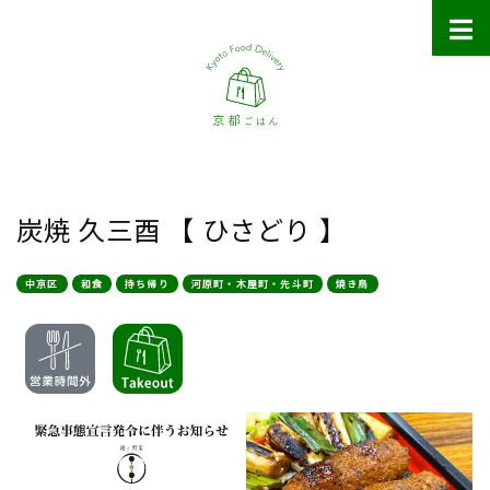
炭焼 久三酉 【 ひさどり 】
中京区
和食
持ち帰り
河原町・木屋町・先斗町
焼き鳥