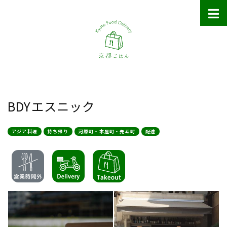
BDYエスニック
アジア料理
持ち帰り
河原町・木屋町・先斗町
配達