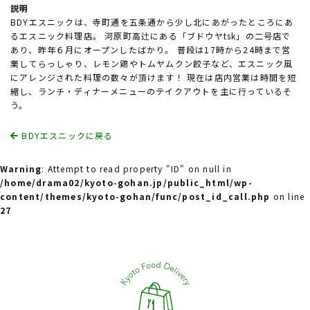
説明
BDYエスニックは、寺町通を五条通から少し北にあがったところにあ
るエスニック料理店。 河原町高辻にある「ブドウヤtsk」の二号店で
あり、昨年６月にオープンしたばかり。 普段は17時から24時まで営
業してらっしゃり、レモン鶏やトムヤムクン餃子など、エスニック風
にアレンジされた料理の数々が頂けます！ 現在は店内営業は時間を短
縮し、ランチ・ディナーメニューのテイクアウトを主に行っているそ
う。
BDYエスニックに戻る
Warning
: Attempt to read property "ID" on null in
/home/drama02/kyoto-gohan.jp/public_html/wp-
content/themes/kyoto-gohan/func/post_id_call.php
on line
27