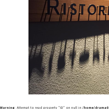
Warning
: Attempt to read property "ID" on null in
/home/drama02