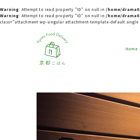
Warning
: Attempt to read property "ID" on null in
/home/drama02
Warning
: Attempt to read property "ID" on null in
/home/drama02
class="attachment wp-singular attachment-template-default singl
Home