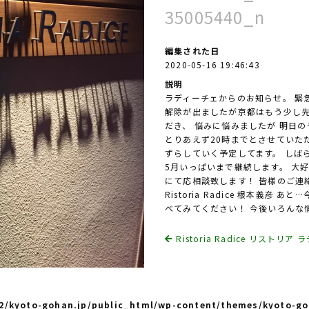
35005440_n
編集された日
2020-05-16 19:46:43
説明
ラディーチェからのお知らせ。 緊
解除が出ましたが京都はもう少し先
だき、 悩みに悩みましたが 明日
とりあえず20時までとさせていた
ずらしていく予定してます。 しば
5月いっぱいまで継続します。 大
にて応相談致します！ 皆様のご連絡心よ
Ristoria Radice 根本義彦 あ
べてみてください！ 今後いろんな
Ristoria Radice リストリ
/kyoto-gohan.jp/public_html/wp-content/themes/kyoto-go