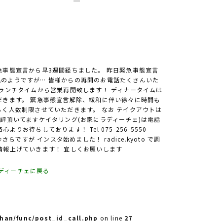
急事態宣言から早3週間経ちました。 昨日緊急事態宣言
のようですが… 皆様からの再開のお電話たくさんいた
のランチタイムから営業再開致します！ ディナータイムは
だきます。 緊急事態宣言解除、緩和に伴い徐々に時間も
らく人数制限させていただきます。 なお テイクアウトは
好評頂いてますケイタリング(お家にラディーチェ)は電話
りお待ちしております！ Tel 075-256-5550
と…今さらですが インスタ始めました！ radice.kyoto で調
情報上げていきます！ 宜しくお願いします
ア ラディーチェに戻る
han/func/post_id_call.php
on line
27