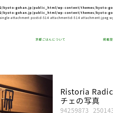
/kyoto-gohan.jp/public_html/wp-content/themes/kyoto-go
/kyoto-gohan.jp/public_html/wp-content/themes/kyoto-go
e single-attachment postid-514 attachmentid-514 attachment-jpeg
京都ごはんについて
掲載
Ristoria R
チェの写真
94259873_25014