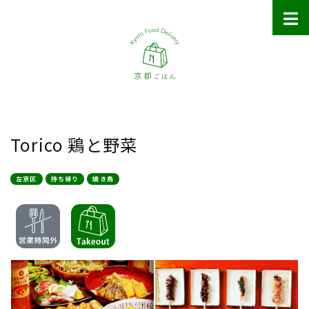
Torico 鶏と野菜
左京区
持ち帰り
焼き鳥