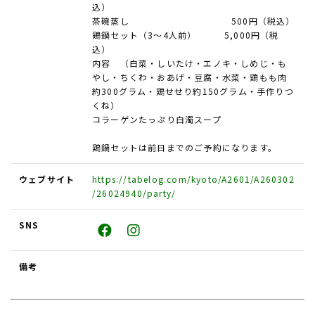
込）
茶碗蒸し 500円（税込）
鶏鍋セット（3～4人前） 5,000円（税
込）
内容 （白菜・しいたけ・エノキ・しめじ・も
やし・ちくわ・おあげ・豆腐・水菜・鶏もも肉
約300グラム・鶏せせり約150グラム・手作りつ
くね）
コラーゲンたっぷり白濁スープ
鶏鍋セットは前日までのご予約になります。
ウェブサイト
https://tabelog.com/kyoto/A2601/A260302
/26024940/party/
SNS
備考